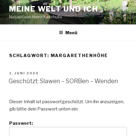
Zum
MEINE WELT UND ICH
Inhalt
Notizen von Heinz Kaschulla
springen
Menü
SCHLAGWORT:
MARGARETHENHÖHE
VERÖFFENTLICHT
1. JUNI 2020
AM
Geschützt: Slawen – SORBen – Wenden
Dieser Inhalt ist passwortgeschützt. Um ihn anzuzeigen,
gib bitte dein Passwort unten ein:
Passwort: