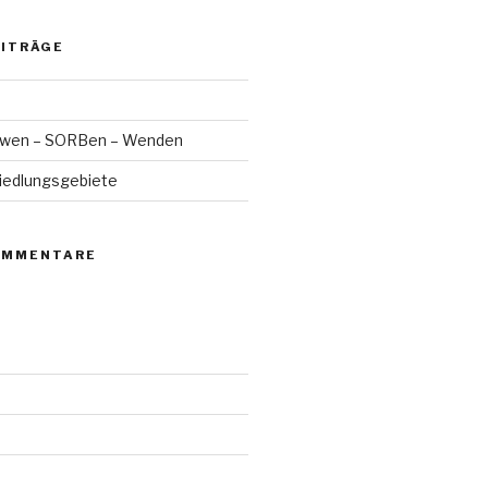
EITRÄGE
lawen – SORBen – Wenden
Siedlungsgebiete
OMMENTARE