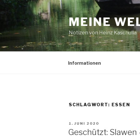
Zum
Inhalt
MEINE WEL
springen
Notizen von Heinz Kaschulla
Informationen
SCHLAGWORT:
ESSEN
VERÖFFENTLICHT
1. JUNI 2020
AM
Geschützt: Slawe