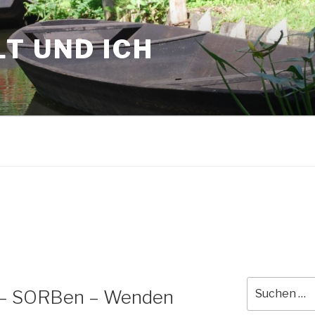
T UND ICH
Suche
n – SORBen – Wenden
nach: