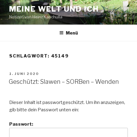
Zum
MEINE WELT UND ICH
Inhalt
Notizen von Heinz Kaschulla
springen
Menü
SCHLAGWORT:
45149
VERÖFFENTLICHT
1. JUNI 2020
AM
Geschützt: Slawen – SORBen – Wenden
Dieser Inhalt ist passwortgeschützt. Um ihn anzuzeigen,
gib bitte dein Passwort unten ein:
Passwort: